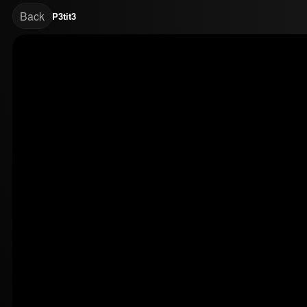
Back
P3tit3